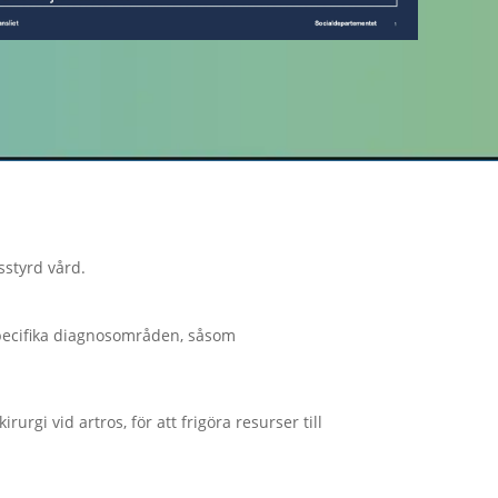
styrd vård.
 specifika diagnosområden, såsom
rurgi vid artros, för att frigöra resurser till