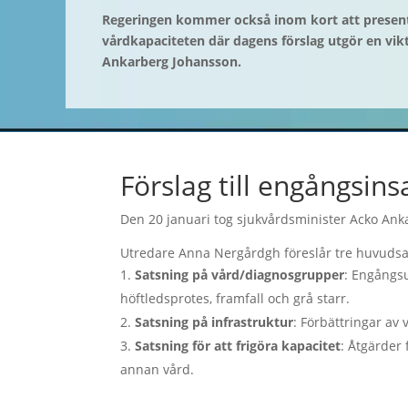
Regeringen kommer också inom kort att presente
vårdkapaciteten där dagens förslag utgör en vikt
Ankarberg Johansson.
Förslag till engångsins
Den 20 januari tog s
jukvårdsminister Acko Ank
Utredare Anna Nergårdgh föreslår tre huvudsak
Satsning på vård/diagnosgrupper
: Engångsu
höftledsprotes, framfall och grå starr.
Satsning på infrastruktur
: Förbättringar av 
Satsning för att frigöra kapacitet
: Åtgärder 
annan vård.