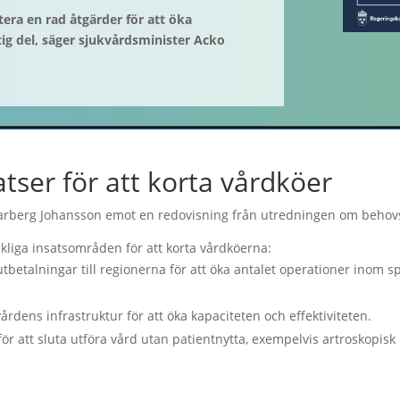
ra en rad åtgärder för att öka
ig del, säger sjukvårdsminister Acko
atser för att korta vårdköer
arberg Johansson emot en redovisning från utredningen om behovs
liga insatsområden för att korta vårdköerna:
tbetalningar till regionerna för att öka antalet operationer inom
vårdens infrastruktur för att öka kapaciteten och effektiviteten.
för att sluta utföra vård utan patientnytta, exempelvis artroskopisk ki