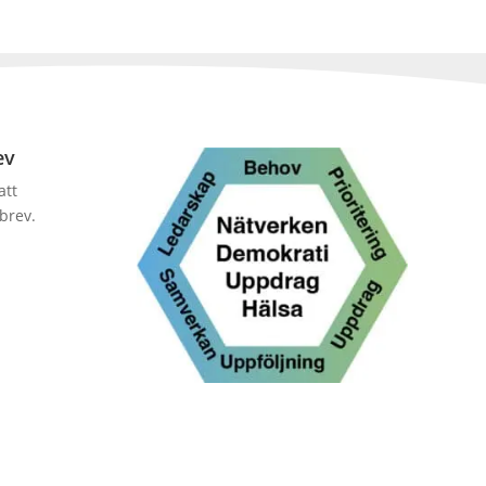
ev
att
brev.