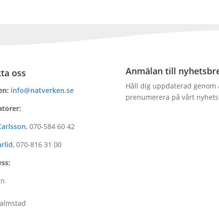
Anmälan till nyhetsbr
ta oss
Håll dig uppdaterad genom 
en:
info@natverken.se
prenumerera på vårt nyhets
atorer:
Carlsson
,
070-584 60 42
rlid
,
070-816 31 00
ss:
en
GDPR godkännande
Halmstad