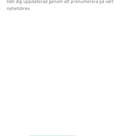
Håll dig uppdaterad genom att prenumerera på vårt
nyhetsbrev.
GDPR godkännande
integritetspolicy
A