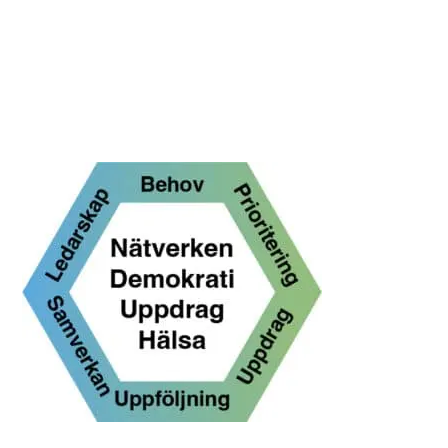
integritetspolicy
A
l
t
e
r
n
a
t
i
v
e
: